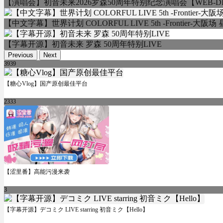
【演唱会】初音未来2026罗森50周年特别纪念演唱会【WEB-DL/
【中文字幕】世界计划 COLORFUL LIVE 5th -Frontier-大
【字幕开源】初音未来 罗森 50周年特别LIVE
Previous
Next
3939
【糖心Vlog】国产原创最佳平台
2333
【涩里番】高能污漫来袭
3
【字幕开源】デコミク LIVE starring 初音ミク【Hello】