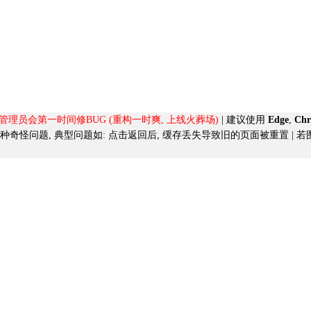
, 管理员会第一时间修BUG (重构一时爽, 上线火葬场)
| 建议使用
Edge
,
Ch
导致的各种奇怪问题, 典型问题如:
点击返回后, 缓存丢失导致旧的页面被重置
| 