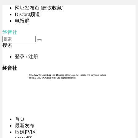
网址发布页 [建议收藏]
Discord频道
电报群
终音社
搜索
登录 / 注册
终音社
© SEGA / © Craft Egg Inc. Developed by Colorful Palette / © Crypton Future
Media, INC. www.piapro.netAll rights reserved.
首页
最新发布
歌姬PV区