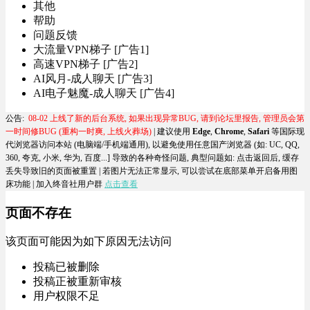
其他
帮助
问题反馈
大流量VPN梯子 [广告1]
高速VPN梯子 [广告2]
AI风月-成人聊天 [广告3]
AI电子魅魔-成人聊天 [广告4]
公告:
08-02 上线了新的后台系统, 如果出现异常BUG, 请到论坛里报告, 管理员会第
一时间修BUG (重构一时爽, 上线火葬场)
| 建议使用
Edge
,
Chrome
,
Safari
等国际现
代浏览器访问本站 (电脑端/手机端通用), 以避免使用任意国产浏览器 (如: UC, QQ,
360, 夸克, 小米, 华为, 百度...] 导致的各种奇怪问题, 典型问题如:
点击返回后, 缓存
丢失导致旧的页面被重置
| 若图片无法正常显示, 可以尝试在底部菜单开启备用图
床功能 |
加入终音社用户群
点击查看
页面不存在
该页面可能因为如下原因无法访问
投稿已被删除
投稿正被重新审核
用户权限不足