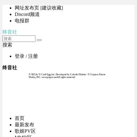
网址发布页 [建议收藏]
Discord频道
电报群
终音社
搜索
登录 / 注册
终音社
© SEGA / © Craft Egg Inc. Developed by Colorful Palette / © Crypton Future
Media, INC. www.piapro.netAll rights reserved.
首页
最新发布
歌姬PV区