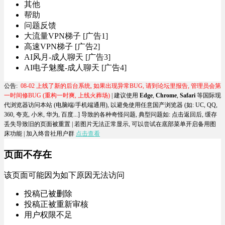
其他
帮助
问题反馈
大流量VPN梯子 [广告1]
高速VPN梯子 [广告2]
AI风月-成人聊天 [广告3]
AI电子魅魔-成人聊天 [广告4]
公告:
08-02 上线了新的后台系统, 如果出现异常BUG, 请到论坛里报告, 管理员会第
一时间修BUG (重构一时爽, 上线火葬场)
| 建议使用
Edge
,
Chrome
,
Safari
等国际现
代浏览器访问本站 (电脑端/手机端通用), 以避免使用任意国产浏览器 (如: UC, QQ,
360, 夸克, 小米, 华为, 百度...] 导致的各种奇怪问题, 典型问题如:
点击返回后, 缓存
丢失导致旧的页面被重置
| 若图片无法正常显示, 可以尝试在底部菜单开启备用图
床功能 |
加入终音社用户群
点击查看
页面不存在
该页面可能因为如下原因无法访问
投稿已被删除
投稿正被重新审核
用户权限不足