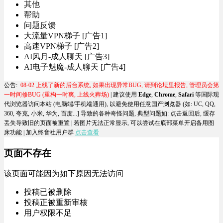
其他
帮助
问题反馈
大流量VPN梯子 [广告1]
高速VPN梯子 [广告2]
AI风月-成人聊天 [广告3]
AI电子魅魔-成人聊天 [广告4]
公告:
08-02 上线了新的后台系统, 如果出现异常BUG, 请到论坛里报告, 管理员会第
一时间修BUG (重构一时爽, 上线火葬场)
| 建议使用
Edge
,
Chrome
,
Safari
等国际现
代浏览器访问本站 (电脑端/手机端通用), 以避免使用任意国产浏览器 (如: UC, QQ,
360, 夸克, 小米, 华为, 百度...] 导致的各种奇怪问题, 典型问题如:
点击返回后, 缓存
丢失导致旧的页面被重置
| 若图片无法正常显示, 可以尝试在底部菜单开启备用图
床功能 |
加入终音社用户群
点击查看
页面不存在
该页面可能因为如下原因无法访问
投稿已被删除
投稿正被重新审核
用户权限不足