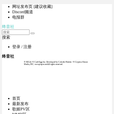
网址发布页 [建议收藏]
Discord频道
电报群
终音社
搜索
登录 / 注册
终音社
© SEGA / © Craft Egg Inc. Developed by Colorful Palette / © Crypton Future
Media, INC. www.piapro.netAll rights reserved.
首页
最新发布
歌姬PV区