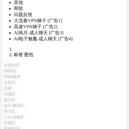
其他
帮助
问题反馈
大流量VPN梯子 [广告1]
高速VPN梯子 [广告2]
AI风月-成人聊天 [广告3]
AI电子魅魔-成人聊天 [广告4]
标签 图包
全部分区
MMD区
MMD素材
公告区
其他
动漫区
图片区
娱乐-舞蹈区
学习区
小说-读物区
影视区
歌姬PV区