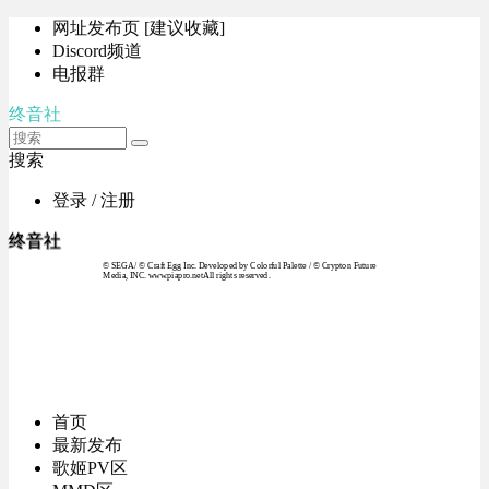
网址发布页 [建议收藏]
Discord频道
电报群
终音社
搜索
登录 / 注册
终音社
© SEGA / © Craft Egg Inc. Developed by Colorful Palette / © Crypton Future
Media, INC. www.piapro.netAll rights reserved.
首页
最新发布
歌姬PV区