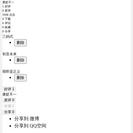
褒贬不一
1 好评
0 差评
1938 点击
0 下载
6 评论
0 收藏
0 分享
三妈式
删除
初音未来
删除
萌即是正义
删除
好评
1
褒贬不一
差评
0
收藏
0
分享
0
分享到 微博
分享到 QQ空间