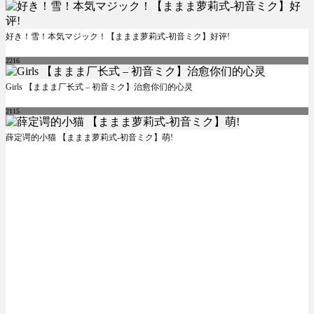
好き！雪！本気マジック！【ままま萝莉式-初音ミク】好评!
2216
Girls 【ままま厂长式 – 初音ミク】治愈你们的心灵
2115
薛定谔的小猫 【ままま萝莉式-初音ミク】萌!