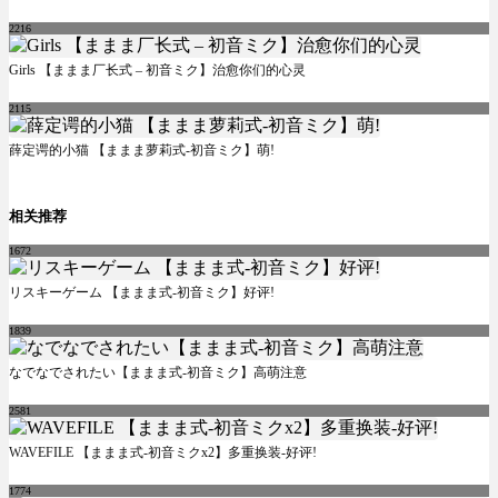
2216
Girls 【ままま厂长式 – 初音ミク】治愈你们的心灵
2115
薛定谔的小猫 【ままま萝莉式-初音ミク】萌!
相关推荐
1672
リスキーゲーム 【ままま式-初音ミク】好评!
1839
なでなでされたい【ままま式-初音ミク】高萌注意
2581
WAVEFILE 【ままま式-初音ミクx2】多重换装-好评!
1774