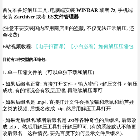
首先准备好解压工具, 电脑端安装
WINRAR
或者
7z
, 手机端
安装
Zarchiver
或者
ES文件管理器
(注意不要安装国内应用商店里的盗版, 不仅无法正常解压, 还
会收费)
B站视频教程:
【电子扫盲课】【小白必看】如何解压压缩包
目前有2种类型的压缩包:
1. 单一压缩文件的（可以单独下载和解压)
- 如果后缀名正常: 直接打开文件 > 输入密码 >解压文件 > 解压
成功, 有的情况会有双层压缩, 再继续解压即可
- 如果后缀名是 .mp4, 直接打开文件会播放猫和老鼠和葫芦娃
之类的视频, 后缀名改成 .zip, 然后用解压工具打开.
- 如果无后缀名/或者后缀名是 .txt等各种奇怪的后缀名, 后缀改
成 .zip， 然后用解压工具打开解压即可, (有的系统默认不能更
改后缀名，这种情况, 要先百度下如何显示文件后缀名).