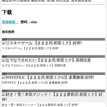
搬运自NICO原画质 截图等级- 渣5级 所以见谅, 真实画质更高
下载
度娘链接：
密码：selm
相关推荐
1672
リスキーゲーム 【ままま式-初音ミク】好评!
1839
なでなでされたい【ままま式-初音ミク】高萌注意
2581
WAVEFILE 【ままま式-初音ミクx2】多重换装-好评!
1774
好き！雪！本気マジック！【ままま萝莉式-初音ミク】好评!