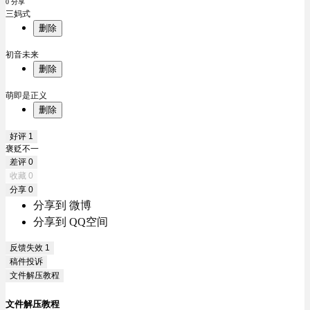
0 分享
三妈式
删除
初音未来
删除
萌即是正义
删除
好评
1
褒贬不一
差评
0
收藏
0
分享
0
分享到 微博
分享到 QQ空间
反馈失效
1
稿件投诉
文件解压教程
文件解压教程