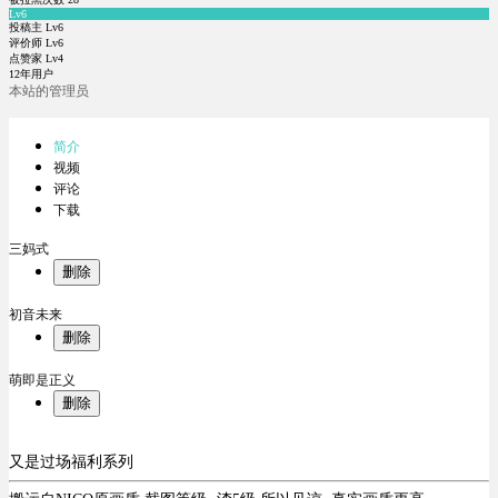
Lv6
投稿主 Lv6
评价师 Lv6
点赞家 Lv4
12年用户
本站的管理员
简介
视频
评论
下载
三妈式
删除
初音未来
删除
萌即是正义
删除
又是过场福利系列