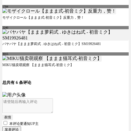
1784
モザイクロール【ままま式-初音ミク】反重力，赞！
2240
パヤパヤ【ままま萝莉式 . ゆきはね式 - 初音ミク】SM19926481
3015
MIKU猫卖萌观察 【ままま猫耳式-初音ミク】
总共有 6 条评论
表情
本评论要
通知UP主
发表评论