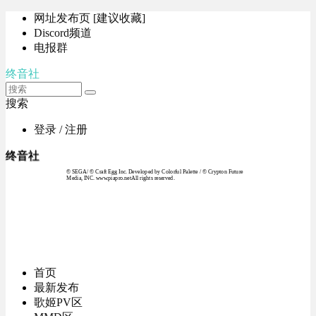
网址发布页 [建议收藏]
Discord频道
电报群
终音社
搜索
登录 / 注册
终音社
© SEGA / © Craft Egg Inc. Developed by Colorful Palette / © Crypton Future
Media, INC. www.piapro.netAll rights reserved.
首页
最新发布
歌姬PV区