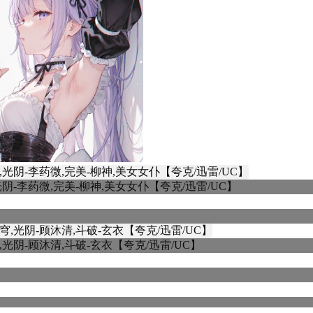
阴-李药微,完美-柳神,美女女仆【夸克/迅雷/UC】
光阴-顾沐清,斗破-玄衣【夸克/迅雷/UC】