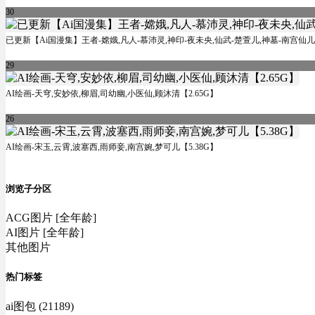
30
已更新【Ai国漫集】王者-嫦娥,凡人-慕沛灵,神印-夜未央,仙武-楚萱儿,神墓-南宫仙儿
29
AI绘画-天穹,安妙依,柳眉,司幼幽,小医仙,顾沐清【2.65G】
26
AI绘画-宋玉,云霄,波塞西,雨师妾,南宫婉,梦可儿【5.38G】
浏览子分区
ACG图片 [全年龄]
AI图片 [全年龄]
其他图片
热门标签
ai图包 (21189)