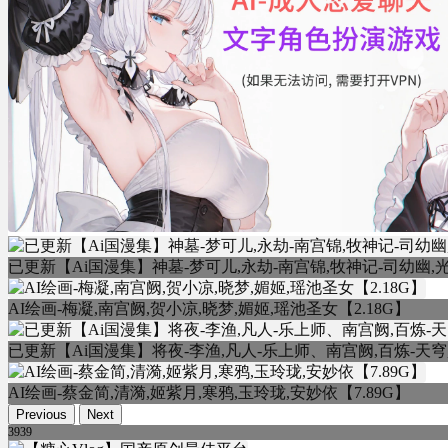
已更新【Ai国漫集】神墓-梦可儿,永劫-南宫锦,牧神记-司幼幽,光
AI绘画-梅凝,南宫阙,贺小凉,晓梦,媚姬,瑶池圣女【2.18G】
已更新【Ai国漫集】将夜-李渔,凡人-乐上师、南宫阙,百炼-天穹,
AI绘画-蔡金简,清漪,姬紫月,寒鸦,玉玲珑,安妙依【7.89G】
Previous
Next
3939