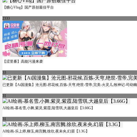
【糖心Vlog】国产原创最佳平台
2333
【涩里番】高能污漫来袭
33
已更新【Ai国漫集】沧元图-邪花候,百炼-天穹,绝世-雪帝,完美-火灵儿,牧神记-司幼幽
31
AI绘画-慕名雪,小舞,紫灵,紫霞,陆雪琪,大越皇后【3.66G】
31
AI绘画-乐上师,柳玉,南宫阙,徐欣,夜未央,幻眉【3.3G】