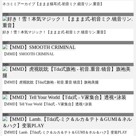
ネコミミアーカイブ【ままま猫耳式-初音ミク.鏡音リン.重音】
1725
好き！雪！本気マジック！【ままま式-初音ミク.镜音リン.重音】
1927
【MMD】SMOOTH CRIMINAL
3369
【MMD】虎视眈眈【Tda式旗袍 - 初音.重音.镜音】旗袍美腿
3739
【MMD】Tell Your World【Tda式 - V家集合】透视+泳装
3085
【MMD】Lamb.【Tda式-ミク＆ルカ＆テト＆GUMI＆ネル＆ハク】变装PLAY