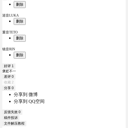
删除
巡音LUKA
删除
重音TETO
删除
镜音RIN
删除
好评
1
褒贬不一
差评
0
收藏
2
分享
0
分享到 微博
分享到 QQ空间
反馈失效
0
稿件投诉
文件解压教程