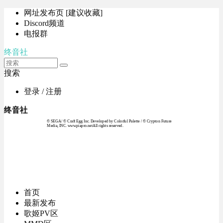
网址发布页 [建议收藏]
Discord频道
电报群
终音社
搜索
登录 / 注册
终音社
© SEGA / © Craft Egg Inc. Developed by Colorful Palette / © Crypton Future
Media, INC. www.piapro.netAll rights reserved.
首页
最新发布
歌姬PV区