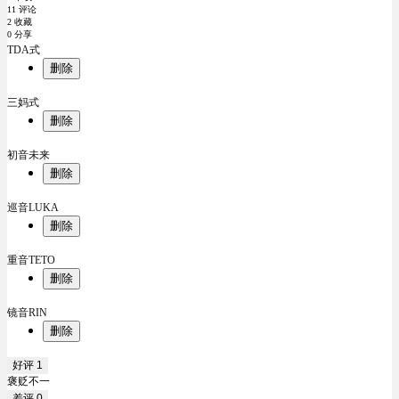
11 评论
2 收藏
0 分享
TDA式
删除
三妈式
删除
初音未来
删除
巡音LUKA
删除
重音TETO
删除
镜音RIN
删除
好评
1
褒贬不一
差评
0