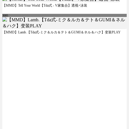
【MMD】Tell Your World【Tda式 - V家集合】透视+泳装
3085
【MMD】Lamb.【Tda式-ミク＆ルカ＆テト＆GUMI＆ネル＆ハク】变装PLAY