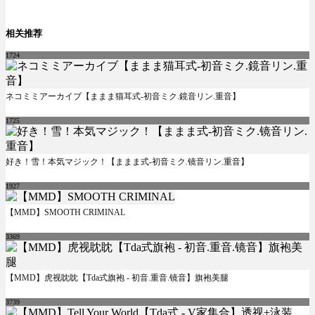
相关推荐
1724
ネコミミアーカイブ【ままま猫耳式-初音ミク.鏡音リン.重音】
1725
好き！雪！本気マジック！【ままま式-初音ミク.镜音リン.重音】
1927
【MMD】SMOOTH CRIMINAL
3369
【MMD】虎视眈眈【Tda式旗袍 - 初音.重音.镜音】旗袍美腿
3739