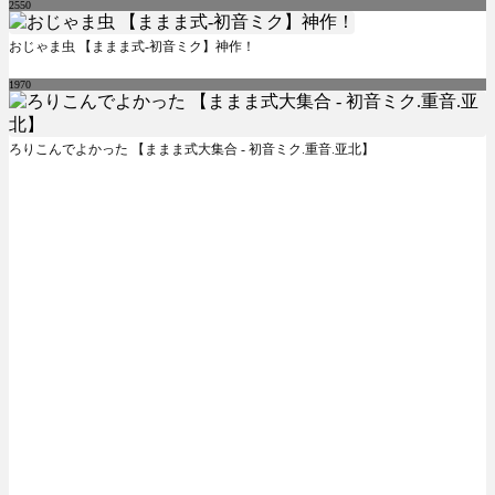
2550
おじゃま虫 【ままま式-初音ミク】神作！
1970
ろりこんでよかった 【ままま式大集合 - 初音ミク.重音.亚北】