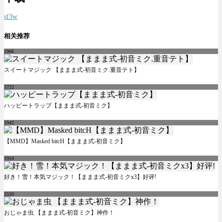
sf3w
相关推荐
1966
スイートマジック 【ままま式-初音ミク.重音テト】
1722
ハッピートラップ【ままま式-初音ミク】
1942
【MMD】Masked bitcH【ままま式-初音ミク】
1914
好き！雪！本気マジック！【ままま式-初音ミクx3】好评!
2550
おじゃま虫 【ままま式-初音ミク】神作！