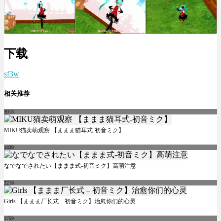
下载
sf3w
相关推荐
3013
MIKU猫卖萌观察 【ままま猫耳式-初音ミク】
1839
なでなでされたい【ままま式-初音ミク】高萌注意
2216
Girls 【ままま厂长式 – 初音ミク】治愈你们的心灵
1759