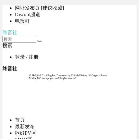
网址发布页 [建议收藏]
Discord频道
电报群
终音社
搜索
登录 / 注册
终音社
© SEGA / © Craft Egg Inc. Developed by Colorful Palette / © Crypton Future
Media, INC. www.piapro.netAll rights reserved.
首页
最新发布
歌姬PV区