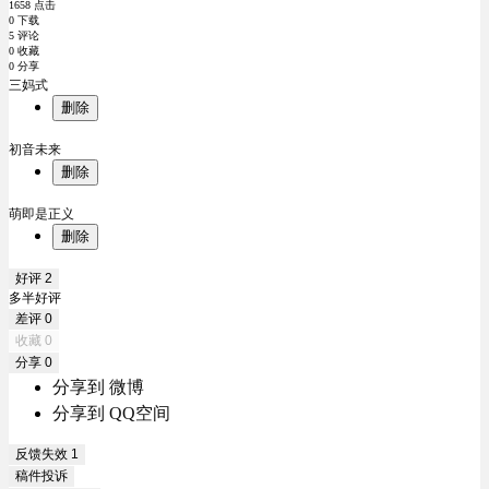
1658 点击
0 下载
5 评论
0 收藏
0 分享
三妈式
删除
初音未来
删除
萌即是正义
删除
好评
2
多半好评
差评
0
收藏
0
分享
0
分享到 微博
分享到 QQ空间
反馈失效
1
稿件投诉