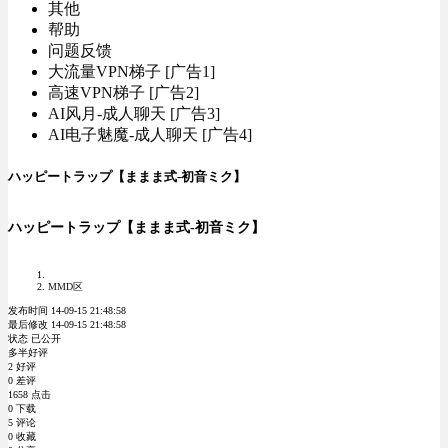
其他
帮助
问题反馈
大流量VPN梯子 [广告1]
高速VPN梯子 [广告2]
AI风月-成人聊天 [广告3]
AI电子魅魔-成人聊天 [广告4]
ハッピートラップ【ままま式-初音ミク】
ハッピートラップ【ままま式-初音ミク】
MMD区
发布时间 14-09-15 21:48:58
最后修改 14-09-15 21:48:58
状态 已公开
多半好评
2 好评
0 差评
1658 点击
0 下载
5 评论
0 收藏