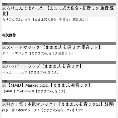
1970
ろりこんでよかった 【ままま式大集合 - 初音ミク.重音.亚北】
相关推荐
1966
スイートマジック 【ままま式-初音ミク.重音テト】
1722
ハッピートラップ【ままま式-初音ミク】
1942
【MMD】Masked bitcH【ままま式-初音ミク】
1914
好き！雪！本気マジック！【ままま式-初音ミクx3】好评!