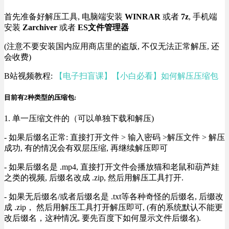
首先准备好解压工具, 电脑端安装
WINRAR
或者
7z
, 手机端
安装
Zarchiver
或者
ES文件管理器
(注意不要安装国内应用商店里的盗版, 不仅无法正常解压, 还
会收费)
B站视频教程:
【电子扫盲课】【小白必看】如何解压压缩包
目前有2种类型的压缩包:
1. 单一压缩文件的（可以单独下载和解压)
- 如果后缀名正常: 直接打开文件 > 输入密码 >解压文件 > 解压
成功, 有的情况会有双层压缩, 再继续解压即可
- 如果后缀名是 .mp4, 直接打开文件会播放猫和老鼠和葫芦娃
之类的视频, 后缀名改成 .zip, 然后用解压工具打开.
- 如果无后缀名/或者后缀名是 .txt等各种奇怪的后缀名, 后缀改
成 .zip， 然后用解压工具打开解压即可, (有的系统默认不能更
改后缀名，这种情况, 要先百度下如何显示文件后缀名).