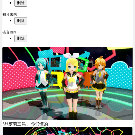
删除
初音未来
删除
镜音RIN
删除
3只萝莉三妈， 你们懂的