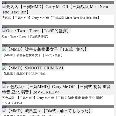
2137
亮闪闪【三妈MMD】Carry Me Off【三妈战队 Miku Neru Teto Haku Rin】
2167
One・Two・Three 【Tda式的盛宴】
2919
【MMD】被害妄想携帯女子【Tda式 - 集合】
1927
【MMD】SMOOTH CRIMINAL
4007
五色战队~【三妈MMD】Carry Me Off 【三妈式 初音 重音 镜音 亚北 弱音】
2dVkOKsEJV4
2884