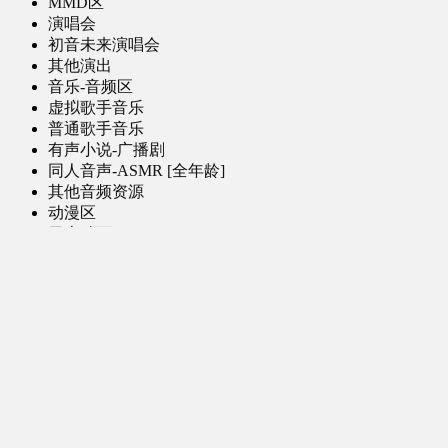
MMD区
演唱会
初音未来演唱会
其他演出
音乐-音频区
虚拟歌手音乐
普通歌手音乐
有声小说-广播剧
同人音声-ASMR [全年龄]
其他音频资源
动漫区
日本动画
国产动画
欧美动画
漫画区
日韩漫画
国产漫画
欧美漫画
小说-读物区
网文小说
日式轻小说
其他读物