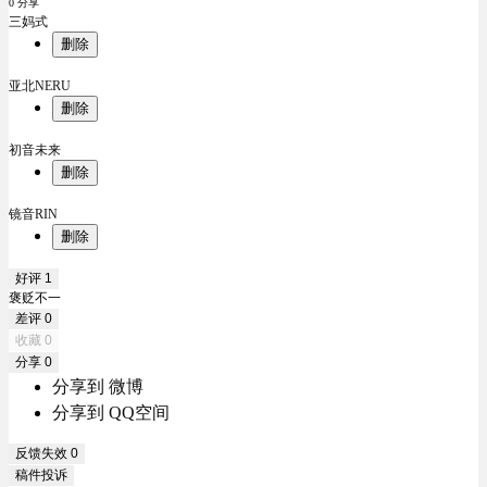
0 分享
三妈式
删除
亚北NERU
删除
初音未来
删除
镜音RIN
删除
好评
1
褒贬不一
差评
0
收藏
0
分享
0
分享到 微博
分享到 QQ空间
反馈失效
0
稿件投诉