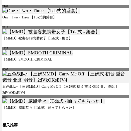
2167
One・Two・Three 【Tda式的盛宴】
2919
【MMD】被害妄想携帯女子【Tda式 - 集合】
1927
【MMD】SMOOTH CRIMINAL
4007
五色战队~【三妈MMD】Carry Me Off 【三妈式 初音 重音 镜音 亚北 弱音】
2dVkOKsEJV4
2884
【MMD】威風堂々【Tda式 - 踊ってもらった】
相关推荐