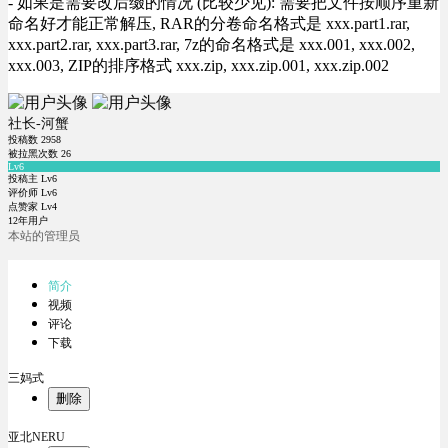
- 如果是需要改后缀的情况 (比较少见): 需要把文件按顺序重新
命名好才能正常解压, RAR的分卷命名格式是 xxx.part1.rar,
xxx.part2.rar, xxx.part3.rar, 7z的命名格式是 xxx.001, xxx.002,
xxx.003, ZIP的排序格式 xxx.zip, xxx.zip.001, xxx.zip.002
社长-河蟹
投稿数
2958
被拉黑次数
26
Lv6
投稿主 Lv6
评价师 Lv6
点赞家 Lv4
12年用户
本站的管理员
简介
视频
评论
下载
三妈式
删除
亚北NERU