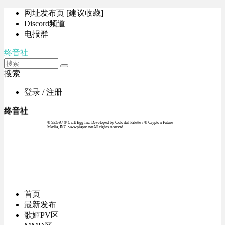
网址发布页 [建议收藏]
Discord频道
电报群
终音社
搜索
登录 / 注册
终音社
© SEGA / © Craft Egg Inc. Developed by Colorful Palette / © Crypton Future
Media, INC. www.piapro.netAll rights reserved.
首页
最新发布
歌姬PV区