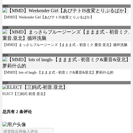
1892
【MMD】Weekender Girl【あぴテトIS改変とりぷるばか】
2268
【MMD】まっさらブルージーンズ【ままま式 – 初音ミク.重音.亚北】循环洗脑
1642
【MMD】lots of laugh-【ままま式 - 初音ミク&重音&亚北】萝莉什么的
2142
ELECT【三妈式-初音.亚北】
总共有 2 条评论