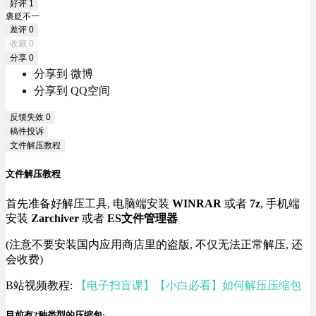
好评
1
褒贬不一
差评
0
收藏
0
分享
0
分享到 微博
分享到 QQ空间
反馈失效
0
稿件投诉
文件解压教程
文件解压教程
首先准备好解压工具, 电脑端安装
WINRAR
或者
7z
, 手机端
安装
Zarchiver
或者
ES文件管理器
(注意不要安装国内应用商店里的盗版, 不仅无法正常解压, 还
会收费)
B站视频教程:
【电子扫盲课】【小白必看】如何解压压缩包
目前有2种类型的压缩包: