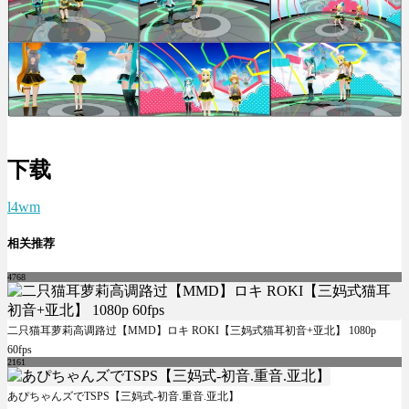
下载
l4wm
相关推荐
4768
二只猫耳萝莉高调路过【MMD】ロキ ROKI【三妈式猫耳初音+亚北】 1080p
60fps
2161
あぴちゃんズでTSPS【三妈式-初音.重音.亚北】