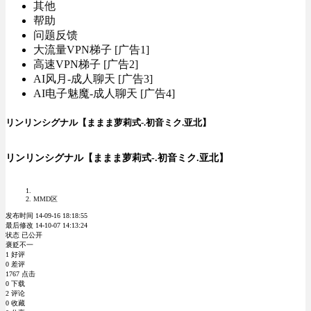
其他
帮助
问题反馈
大流量VPN梯子 [广告1]
高速VPN梯子 [广告2]
AI风月-成人聊天 [广告3]
AI电子魅魔-成人聊天 [广告4]
リンリンシグナル【ままま萝莉式-.初音ミク.亚北】
リンリンシグナル【ままま萝莉式-.初音ミク.亚北】
MMD区
发布时间 14-09-16 18:18:55
最后修改 14-10-07 14:13:24
状态 已公开
褒贬不一
1 好评
0 差评
1767 点击
0 下载
2 评论
0 收藏