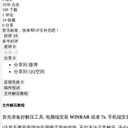
1038 点击
168 下载
1 评论
14 收藏
0 分享
暂无标签，快来帮UP主补充吧！
好评
16
多半好评
差评
0
收藏
14
分享
0
分享到 微博
分享到 QQ空间
反馈失效
0
稿件投诉
文件解压教程
文件解压教程
首先准备好解压工具, 电脑端安装
WINRAR
或者
7z
, 手机端安
(注意不要安装国内应用商店里的盗版, 不仅无法正常解压, 还会