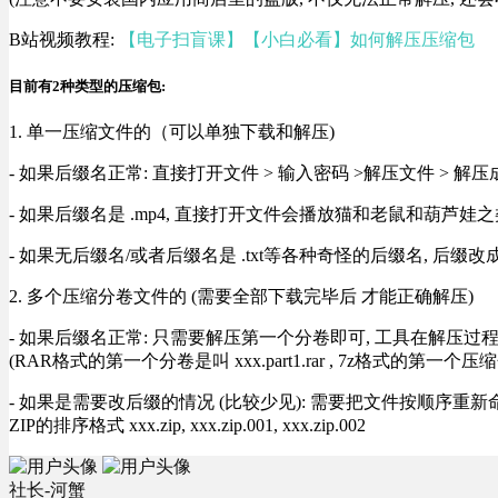
B站视频教程:
【电子扫盲课】【小白必看】如何解压压缩包
目前有2种类型的压缩包:
1. 单一压缩文件的（可以单独下载和解压)
- 如果后缀名正常: 直接打开文件 > 输入密码 >解压文件 > 
- 如果后缀名是 .mp4, 直接打开文件会播放猫和老鼠和葫芦娃之类
- 如果无后缀名/或者后缀名是 .txt等各种奇怪的后缀名, 后缀
2. 多个压缩分卷文件的 (需要全部下载完毕后 才能正确解压)
- 如果后缀名正常: 只需要解压第一个分卷即可, 工具在解压
(RAR格式的第一个分卷是叫 xxx.part1.rar , 7z格式的第一个压缩
- 如果是需要改后缀的情况 (比较少见): 需要把文件按顺序重新命名好才能正常解压, RA
ZIP的排序格式 xxx.zip, xxx.zip.001, xxx.zip.002
社长-河蟹