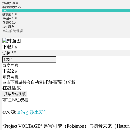
投稿数
2958
被拉黑次数
25
Lv6
投稿主 Lv6
评价师 Lv6
点赞家 Lv4
12年用户
本站的管理员
下载1
0
访问码
百度网盘
下载2
0
夸克网盘
点击下载链接会自动复制访问码到剪切板
在线播放
播放B站视频
前往B站观看
©来源:
B站@砂土爱时
“Project VOLTAGE” 是宝可梦（Pokémon）与初音未来（Hat