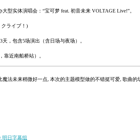
体演唱会：“宝可梦 feat. 初音未来 VOLTAGE Live!”。
(ポケミクライブ！)
共计3天，包含5场演出（含日场与夜场）。
船桥市，靠近南船桥站）。
 比魔法未来稍微好一点, 本次的主题模型做的不错挺可爱, 歌曲
by 明日字幕组