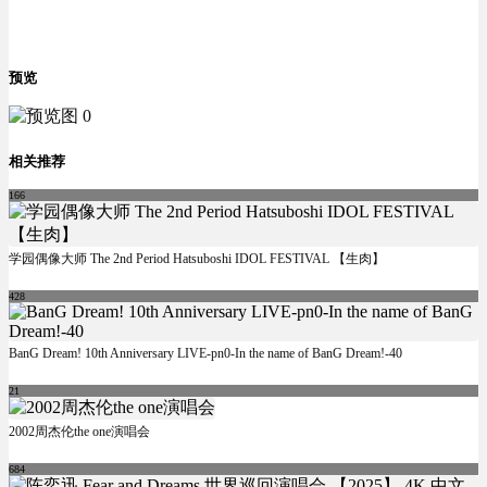
预览
相关推荐
166
学园偶像大师 The 2nd Period Hatsuboshi IDOL FESTIVAL 【生肉】
428
BanG Dream! 10th Anniversary LIVE-pn0-In the name of BanG Dream!-40
21
2002周杰伦the one演唱会
684