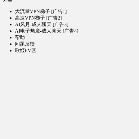
大流量VPN梯子 [广告1]
高速VPN梯子 [广告2]
AI风月-成人聊天 [广告3]
AI电子魅魔-成人聊天 [广告4]
帮助
问题反馈
歌姬PV区
MMD区
演唱会
初音未来演唱会
其他演出
音乐-音频区
虚拟歌手音乐
普通歌手音乐
有声小说-广播剧
同人音声-ASMR [全年龄]
其他音频资源
动漫区
日本动画
国产动画