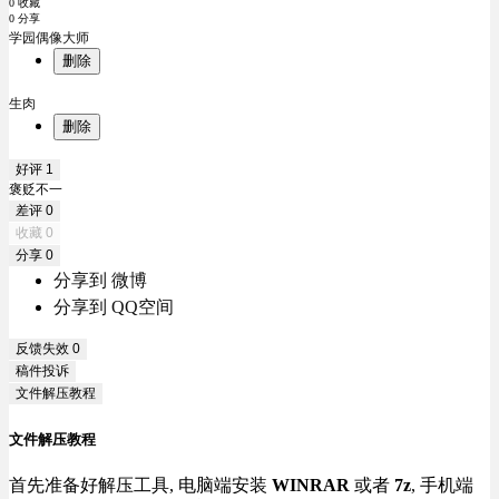
0 收藏
0 分享
学园偶像大师
删除
生肉
删除
好评
1
褒贬不一
差评
0
收藏
0
分享
0
分享到 微博
分享到 QQ空间
反馈失效
0
稿件投诉
文件解压教程
文件解压教程
首先准备好解压工具, 电脑端安装
WINRAR
或者
7z
, 手机端