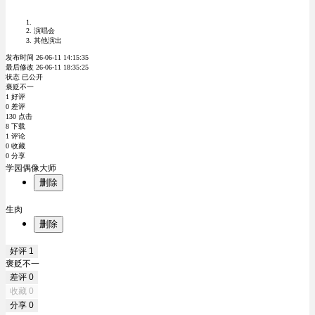
演唱会
其他演出
发布时间 26-06-11 14:15:35
最后修改 26-06-11 18:35:25
状态 已公开
褒贬不一
1 好评
0 差评
130 点击
8 下载
1 评论
0 收藏
0 分享
学园偶像大师
删除
生肉
删除
好评
1
褒贬不一
差评
0
收藏
0
分享
0