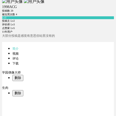
1998ACG
投稿数
29
被拉黑次数
4
Lv3
投稿主 Lv2
评价师 Lv3
点赞家 Lv5
11年用户
大部分投稿是感觉有意思但站里没有的
简介
视频
评论
下载
学园偶像大师
删除
生肉
删除