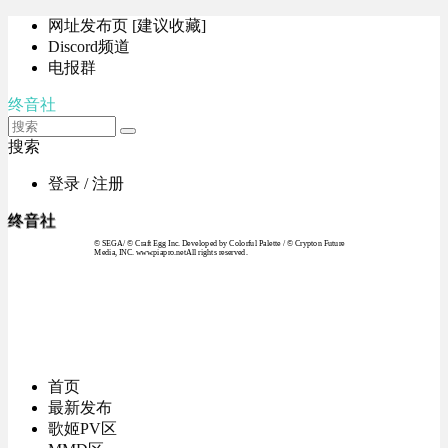
网址发布页 [建议收藏]
Discord频道
电报群
终音社
搜索
登录 / 注册
终音社
© SEGA / © Craft Egg Inc. Developed by Colorful Palette / © Crypton Future
Media, INC. www.piapro.netAll rights reserved.
首页
最新发布
歌姬PV区