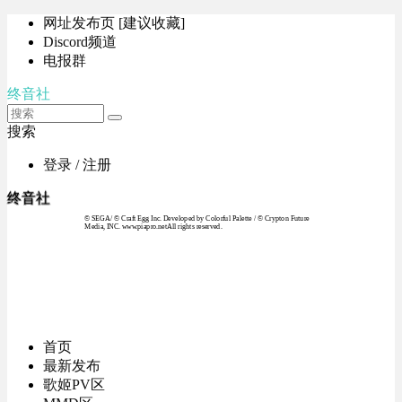
网址发布页 [建议收藏]
Discord频道
电报群
终音社
搜索
登录 / 注册
终音社
© SEGA / © Craft Egg Inc. Developed by Colorful Palette / © Crypton Future
Media, INC. www.piapro.netAll rights reserved.
首页
最新发布
歌姬PV区