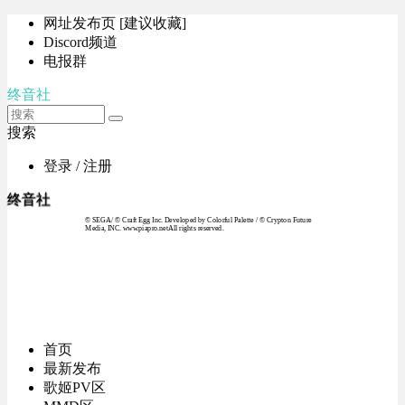
网址发布页 [建议收藏]
Discord频道
电报群
终音社
搜索
登录 / 注册
终音社
© SEGA / © Craft Egg Inc. Developed by Colorful Palette / © Crypton Future
Media, INC. www.piapro.netAll rights reserved.
首页
最新发布
歌姬PV区