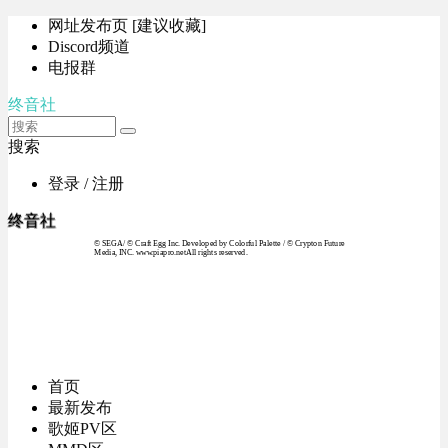
网址发布页 [建议收藏]
Discord频道
电报群
终音社
搜索
登录 / 注册
终音社
© SEGA / © Craft Egg Inc. Developed by Colorful Palette / © Crypton Future
Media, INC. www.piapro.netAll rights reserved.
首页
最新发布
歌姬PV区