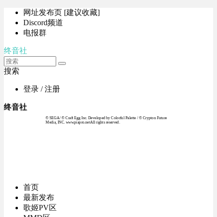
网址发布页 [建议收藏]
Discord频道
电报群
终音社
搜索
登录 / 注册
终音社
© SEGA / © Craft Egg Inc. Developed by Colorful Palette / © Crypton Future
Media, INC. www.piapro.netAll rights reserved.
首页
最新发布
歌姬PV区