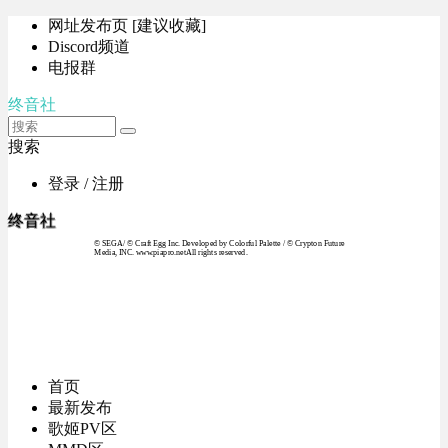
网址发布页 [建议收藏]
Discord频道
电报群
终音社
搜索
登录 / 注册
终音社
© SEGA / © Craft Egg Inc. Developed by Colorful Palette / © Crypton Future
Media, INC. www.piapro.netAll rights reserved.
首页
最新发布
歌姬PV区