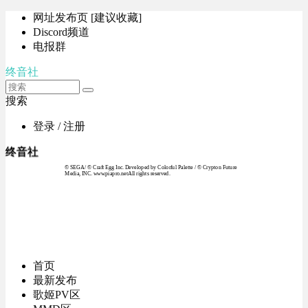
网址发布页 [建议收藏]
Discord频道
电报群
终音社
搜索
登录 / 注册
终音社
© SEGA / © Craft Egg Inc. Developed by Colorful Palette / © Crypton Future
Media, INC. www.piapro.netAll rights reserved.
首页
最新发布
歌姬PV区