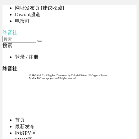
网址发布页 [建议收藏]
Discord频道
电报群
终音社
搜索
登录 / 注册
终音社
© SEGA / © Craft Egg Inc. Developed by Colorful Palette / © Crypton Future
Media, INC. www.piapro.netAll rights reserved.
首页
最新发布
歌姬PV区