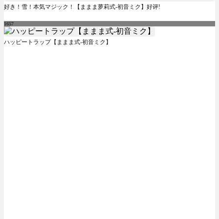
好き！雪！本気マジック！【ままま萝莉式-初音ミク】好评!
1657
ハッピートラップ【ままま式-初音ミク】