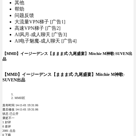
其他
帮助
问题反馈
大流量VPN梯子 [广告1]
高速VPN梯子 [广告2]
AI风月-成人聊天 [广告3]
AI电子魅魔-成人聊天 [广告4]
【MMD】イージーデンス【ままま式-九尾盛宴】Mitchie M神歌-SUVEN出
品
【MMD】イージーデンス【ままま式-九尾盛宴】Mitchie M神歌-
SUVEN出品
MMD区
发布时间 14-11-01 19:31:06
最后修改 14-11-01 19:31:06
状态 已公开
褒贬不一
1 好评
0 差评
2081 点击
0 下载