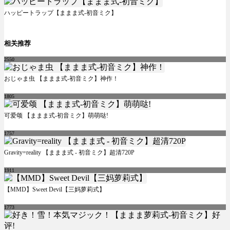
ハッピートラップ【ままま式-初音ミク】
相关推荐
2550
おじゃま虫 【ままま式-初音ミク】神作！
1805
可爱颂 【ままま式-初音ミク】萌萌哒!
1757
Gravity=reality 【ままま式 - 初音ミク】超清720P
1911
【MMD】Sweet Devil【三妈萝莉式】
1773