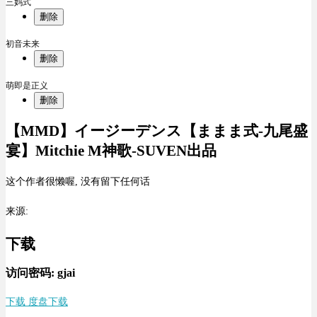
三妈式
删除
初音未来
删除
萌即是正义
删除
【MMD】イージーデンス【ままま式-九尾盛
宴】Mitchie M神歌-SUVEN出品
这个作者很懒喔, 没有留下任何话
来源:
下载
访问密码: gjai
下载 度盘下载