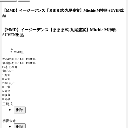
【MMD】イージーデンス【ままま式-九尾盛宴】Mitchie M神歌-SUVEN出
品
【MMD】イージーデンス【ままま式-九尾盛宴】Mitchie M神歌-
SUVEN出品
MMD区
发布时间 14-11-01 19:31:06
最后修改 14-11-01 19:31:06
状态 已公开
褒贬不一
1 好评
0 差评
2081 点击
0 下载
5 评论
0 收藏
0 分享
三妈式
删除
初音未来
删除