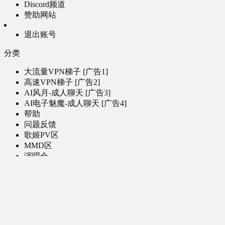
Discord频道
赞助网站
退出账号
分类
大流量VPN梯子 [广告1]
高速VPN梯子 [广告2]
AI风月-成人聊天 [广告3]
AI电子魅魔-成人聊天 [广告4]
帮助
问题反馈
歌姬PV区
MMD区
演唱会
初音未来演唱会
其他演出
音乐-音频区
虚拟歌手音乐
普通歌手音乐
有声小说-广播剧