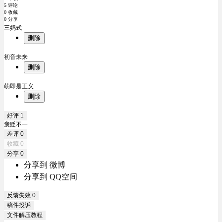
5 评论
0 收藏
0 分享
三妈式
删除
初音未来
删除
萌即是正义
删除
好评
1
褒贬不一
差评
0
收藏
0
分享
0
分享到 微博
分享到 QQ空间
反馈失效
0
稿件投诉
文件解压教程