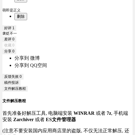
萌即是正义
删除
好评
1
褒贬不一
差评
0
收藏
0
分享
0
分享到 微博
分享到 QQ空间
反馈失效
0
稿件投诉
文件解压教程
文件解压教程
首先准备好解压工具, 电脑端安装
WINRAR
或者
7z
, 手机端
安装
Zarchiver
或者
ES文件管理器
(注意不要安装国内应用商店里的盗版, 不仅无法正常解压, 还