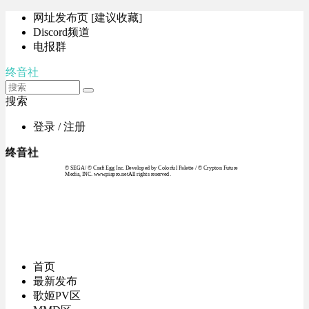
网址发布页 [建议收藏]
Discord频道
电报群
终音社
搜索
登录 / 注册
终音社
© SEGA / © Craft Egg Inc. Developed by Colorful Palette / © Crypton Future
Media, INC. www.piapro.netAll rights reserved.
首页
最新发布
歌姬PV区