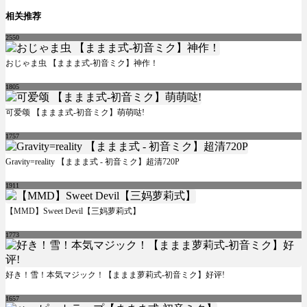
相关推荐
2550
おじゃま虫 【ままま式-初音ミク】神作！
1805
可爱颂 【ままま式-初音ミク】萌萌哒!
1757
Gravity=reality 【ままま式 - 初音ミク】超清720P
1911
【MMD】Sweet Devil【三妈萝莉式】
1773
好き！雪！本気マジック！【ままま萝莉式-初音ミク】好评!
1657