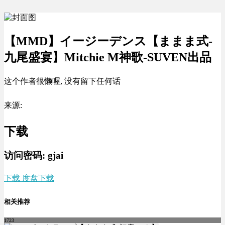
【MMD】イージーデンス【ままま式-
九尾盛宴】Mitchie M神歌-SUVEN出品
这个作者很懒喔, 没有留下任何话
来源:
下载
访问密码: gjai
下载 度盘下载
相关推荐
1723