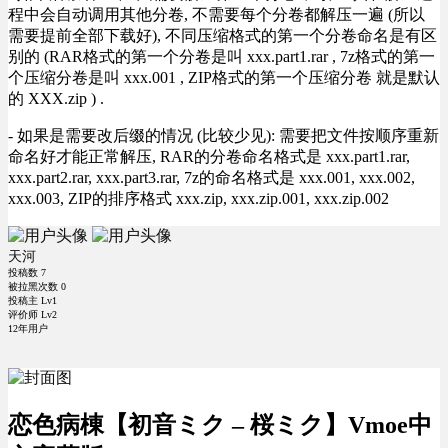
程中会自动调用其他分卷, 不需要每个分卷都解压一遍 (所以
需要提前全部下载好), 不同压缩格式的第一个分卷命名是有区
别的 (RAR格式的第一个分卷是叫 xxx.part1.rar , 7z格式的第一
个压缩分卷是叫 xxx.001 , ZIP格式的第一个压缩分卷 就是默认
的 XXX.zip ) .
- 如果是需要改后缀的情况 (比较少见): 需要把文件按顺序重新
命名好才能正常解压, RAR的分卷命名格式是 xxx.part1.rar,
xxx.part2.rar, xxx.part3.rar, 7z的命名格式是 xxx.001, xxx.002,
xxx.003, ZIP的排序格式 xxx.zip, xxx.zip.001, xxx.zip.002
天河
投稿数
7
被拉黑次数
0
投稿主 Lv1
评价师 Lv2
12年用户
恋色病棟【初音ミク – 桜ミク】Vmoe中