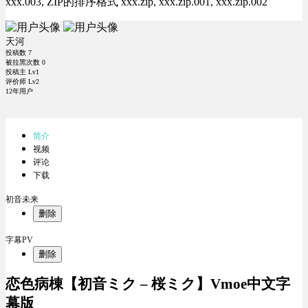
xxx.003, ZIP的排序格式 xxx.zip, xxx.zip.001, xxx.zip.002
天河
投稿数
7
被拉黑次数
0
投稿主 Lv1
评价师 Lv2
12年用户
简介
视频
评论
下载
初音未来
删除
字幕PV
删除
恋色病棟【初音ミク – 桜ミク】Vmoe中文字
幕版