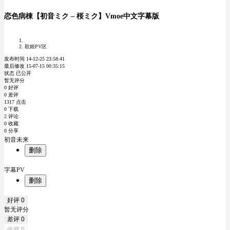
恋色病棟【初音ミク – 桜ミク】Vmoe中文字幕版
歌姬PV区
发布时间 14-12-25 23:58:41
最后修改 15-07-15 00:35:15
状态 已公开
暂无评分
0 好评
0 差评
1317 点击
0 下载
2 评论
0 收藏
0 分享
初音未来
删除
字幕PV
删除
好评
0
暂无评分
差评
0
收藏
0