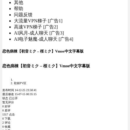
其他
帮助
问题反馈
大流量VPN梯子 [广告1]
高速VPN梯子 [广告2]
AI风月-成人聊天 [广告3]
AI电子魅魔-成人聊天 [广告4]
恋色病棟【初音ミク – 桜ミク】Vmoe中文字幕版
恋色病棟【初音ミク – 桜ミク】Vmoe中文字幕版
歌姬PV区
发布时间 14-12-25 23:58:41
最后修改 15-07-15 00:35:15
状态 已公开
暂无评分
0 好评
0 差评
1317 点击
0 下载
2 评论
0 收藏