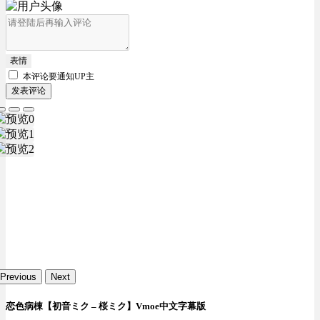
表情
本评论要
通知UP主
发表评论
Previous
Next
恋色病棟【初音ミク – 桜ミク】Vmoe中文字幕版