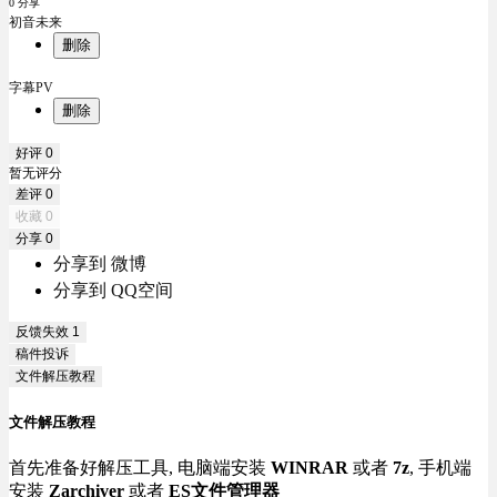
0 分享
初音未来
删除
字幕PV
删除
好评
0
暂无评分
差评
0
收藏
0
分享
0
分享到 微博
分享到 QQ空间
反馈失效
1
稿件投诉
文件解压教程
文件解压教程
首先准备好解压工具, 电脑端安装
WINRAR
或者
7z
, 手机端
安装
Zarchiver
或者
ES文件管理器