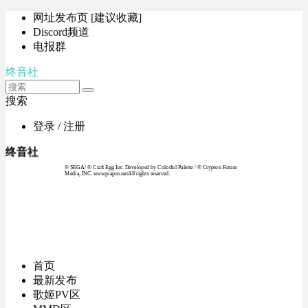
网址发布页 [建议收藏]
Discord频道
电报群
终音社
搜索
登录 / 注册
终音社
© SEGA / © Craft Egg Inc. Developed by Colorful Palette / © Crypton Future
Media, INC. www.piapro.netAll rights reserved.
首页
最新发布
歌姬PV区