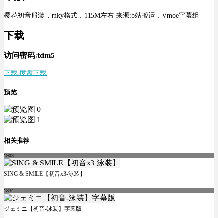
樱花初音服装，mky格式，115M左右 来源:b站搬运，Vmoe字幕组
下载
访问密码:tdm5
下载 度盘下载
预览
相关推荐
1903
SING & SMILE【初音x3-泳装】
1834
ジェミニ【初音-泳装】字幕版