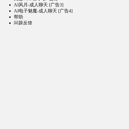
AI风月-成人聊天 [广告3]
AI电子魅魔-成人聊天 [广告4]
帮助
问题反馈
歌姬PV区
MMD区
演唱会
初音未来演唱会
其他演出
音乐-音频区
虚拟歌手音乐
普通歌手音乐
有声小说-广播剧
同人音声-ASMR [全年龄]
其他音频资源
动漫区
日本动画
国产动画
欧美动画
漫画区
日韩漫画