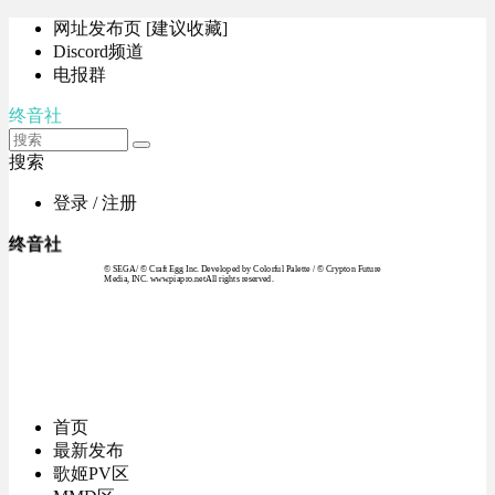
网址发布页 [建议收藏]
Discord频道
电报群
终音社
搜索
登录 / 注册
终音社
© SEGA / © Craft Egg Inc. Developed by Colorful Palette / © Crypton Future
Media, INC. www.piapro.netAll rights reserved.
首页
最新发布
歌姬PV区