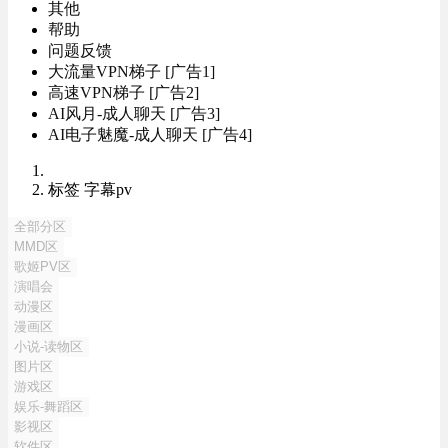
其他
帮助
问题反馈
大流量VPN梯子 [广告1]
高速VPN梯子 [广告2]
AI风月-成人聊天 [广告3]
AI电子魅魔-成人聊天 [广告4]
标签 字幕pv
全部分区
MMD区
歌姬PV区
演唱会
动漫区
漫画区
小说-读物区
图片区
游戏区
娱乐-舞蹈区
影视区
软件区